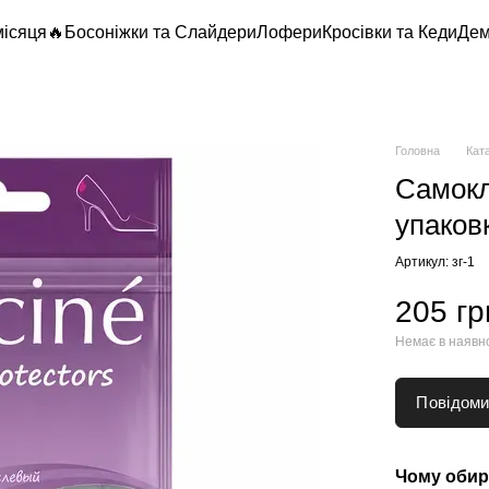
місяця🔥
Босоніжки та Слайдери
Лофери
Кросівки та Кеди
Дем
Головна
Кат
Самокл
упаков
Артикул: зг-1
205 гр
Немає в наявн
Повідоми
Чому обир