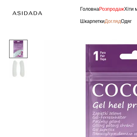
Перейти до основного контенту
Головна
Розпродаж
Хіти 
Шкарпетки
Догляд
Одяг