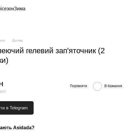
ісезон
Зима
алог
Догляд
еючий гелевий зап'яточник (2
ки)
н
Порівняти
В бажання
ості
ти в Telegram
ають Asidada?