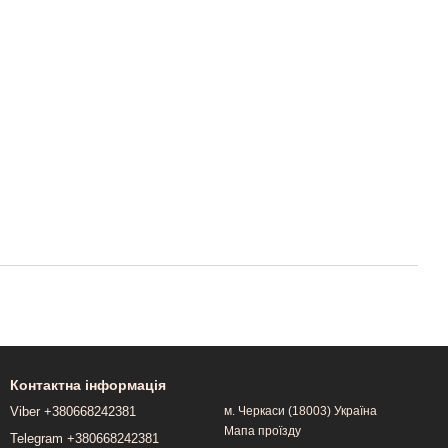
Контактна інформація
Viber +380668242381
м. Черкаси (18003) Україна
Мапа проїзду
Telegram +380668242381