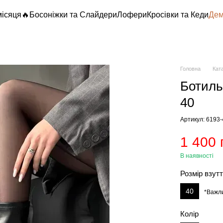
місяця🔥
Босоніжки та Слайдери
Лофери
Кросівки та Кеди
Дем
Головна
Кат
Ботиль
40
Артикул: 6193
1 400 
В наявності
Розмір взут
40
*Важл
Колір