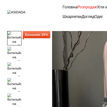
Перейти до основного контенту
Головна
Розпродаж
Хіти 
Шкарпетки
Догляд
Одяг
Економія 35%