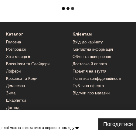
Каталог
Клієнтам
Головна
Вхід до кабінету
Розпродаж
Контактна інформація
Хіти місяця🔥
Обмін та повернення
Босоніжки та Слайдери
Доставка й оплата
Лофери
Гарантія на взуття
Кросівки та Кеди
Політика конфіденційності
Демісезон
Публічна оферта
Зима
Відгуки про магазин
Шкарпетки
Догляд
Одяг
Погодитися
 в які можна закохатися з першого погляду ❤️