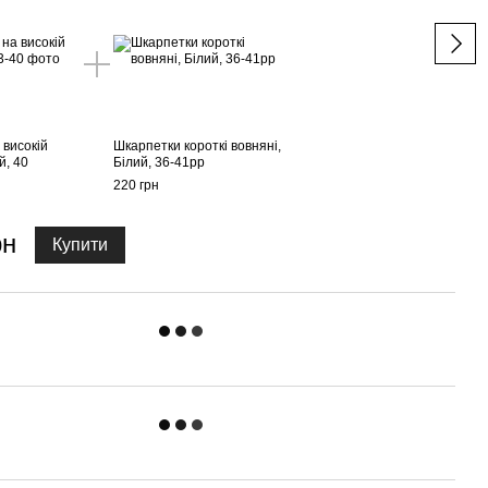
 високій
Шкарпетки короткі вовняні,
Боти
й, 40
Білий, 36-41рр
підош
220 грн
1 400
рн
Купити
1 