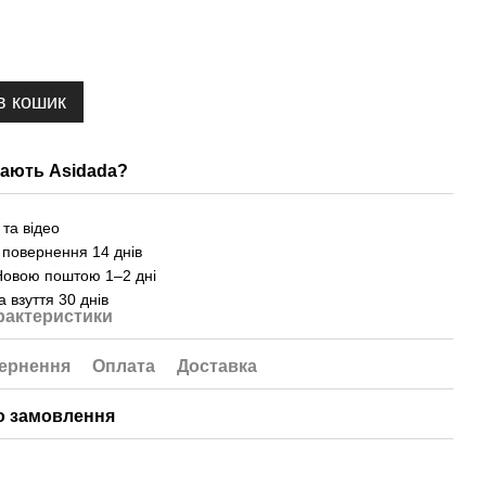
в кошик
ають Asidada?
та відео
 повернення 14 днів
Новою поштою 1–2 дні
а взуття 30 днів
рактеристики
ернення
Оплата
Доставка
о замовлення
Дод