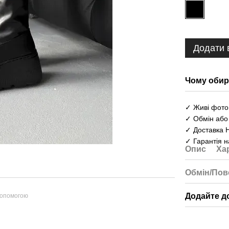
Додати 
Чому обир
✓ Живі фото 
✓ Обмін або
✓ Доставка 
✓ Гарантія н
Опис
Ха
Обмін/Пов
Додайте д
допомогою