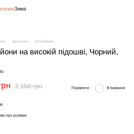
ісезон
Зима
алог
Демісезон
Ботильйони
йони на високій підошві, Чорний,
-40
грн
2 150 грн
Порівняти
В бажання
тя
иво про розміри