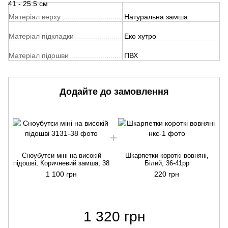
41 - 25.5 см
Матеріал верху
Натуральна замша
Матеріал підкладки
Еко хутро
Матеріал підошви
ПВХ
Додайте до замовлення
Сноубутси міні на високій
Шкарпетки короткі вовняні,
п
підошві, Коричневий замша, 38
Білий, 36-41рр
1 100 грн
220 грн
1 320 грн