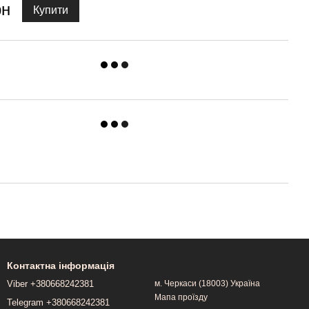
рн
1 
Купити
Контактна інформація
Viber +380668242381
м. Черкаси (18003) Україна
Мапа проїзду
Telegram +380668242381