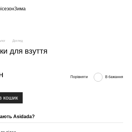
ісезон
Зима
алог
Догляд
ки для взуття
н
Порівняти
В бажання
в кошик
ають Asidada?