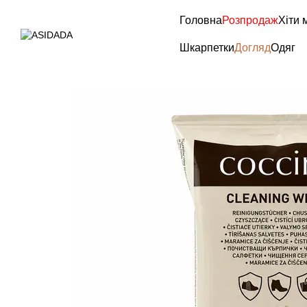
Перейти до основного контенту
Головна
Розпродаж
Хіти 
Шкарпетки
Догляд
Одяг