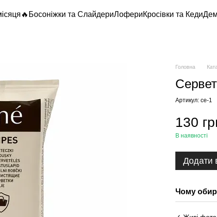
місяця🔥
Босоніжки та Слайдери
Лофери
Кросівки та Кеди
Дем
Головна
Кат
Сервет
Артикул: се-1
130 гр
В наявності
Додати 
Чому обир