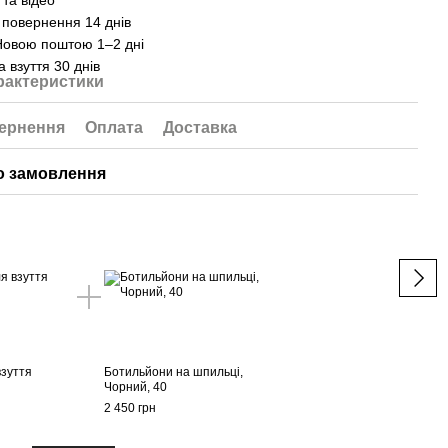
та відео
 повернення 14 днів
Новою поштою 1–2 дні
а взуття 30 днів
рактеристики
ернення
Оплата
Доставка
о замовлення
Дод
взуття
Ботильйони на шпильці,
Серв
Чорний, 40
130 г
2 450 грн