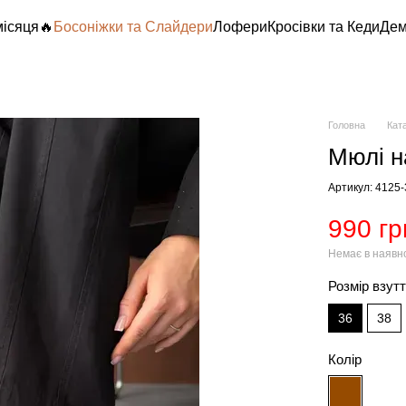
місяця🔥
Босоніжки та Слайдери
Лофери
Кросівки та Кеди
Дем
Головна
Кат
Мюлі н
Артикул: 4125
990 гр
Немає в наявн
Розмір взут
36
38
Колір