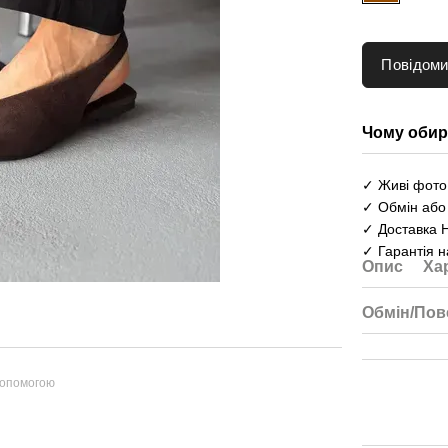
Повідоми
Чому обир
✓ Живі фото 
✓ Обмін або
✓ Доставка 
✓ Гарантія н
Опис
Ха
Обмін/Пов
допомогою