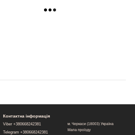
Контактна інформація
Viber +380668242381
м. Черкаси (18003) Україна
Мапа проїзду
Telegram +380668242381