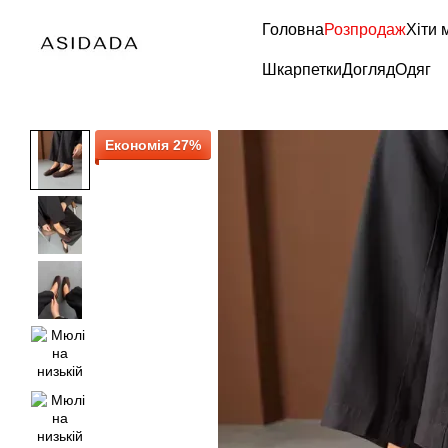
Перейти до основного контенту
Головна
Розпродаж
Хіти 
Шкарпетки
Догляд
Одяг
Економія 27%