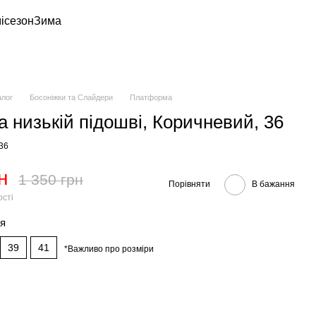
ісезон
Зима
алог
Босоніжки та Слайдери
Платформа
а низькій підошві, Коричневий, 36
-36
н
1 350 грн
Порівняти
В бажання
ості
тя
39
41
*Важливо про розміри