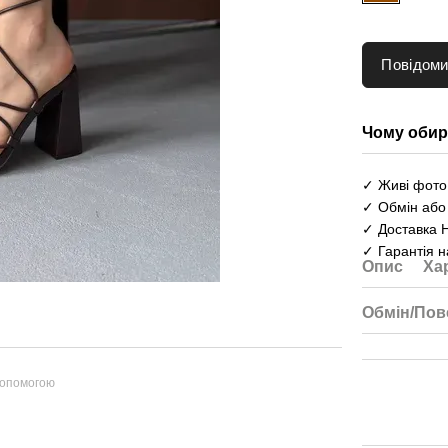
Повідоми
Чому обир
✓ Живі фото 
✓ Обмін або
✓ Доставка 
✓ Гарантія н
Опис
Ха
Обмін/Пов
допомогою