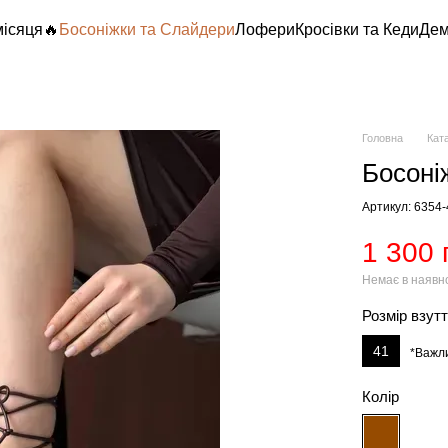
місяця🔥
Босоніжки та Слайдери
Лофери
Кросівки та Кеди
Дем
Головна
Кат
Босоні
Артикул: 6354
1 300 
Немає в наявн
Розмір взут
41
*Важл
Колір