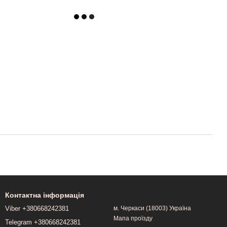
Контактна інформація
Viber +380668242381
м. Черкаси (18003) Україна
Мапа проїзду
Telegram +380668242381