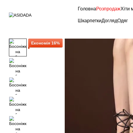
Перейти до основного контенту
Головна
Розпродаж
Хіти 
Шкарпетки
Догляд
Одяг
Економія 16%