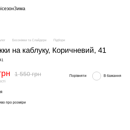
ісезон
Зима
алог
Босоніжки та Слайдери
Підбори
жки на каблуку, Коричневий, 41
-41
грн
1 550 грн
Порівняти
В бажання
ості
тя
иво про розміри