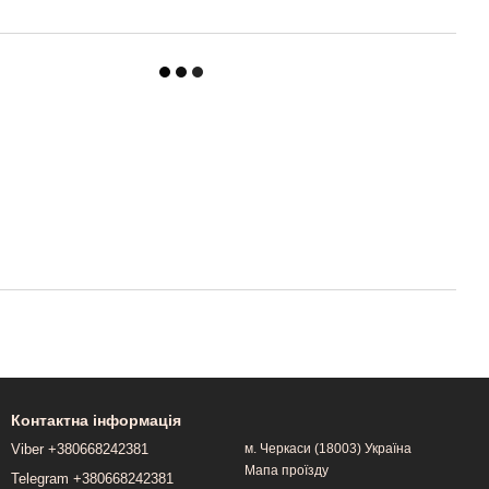
Контактна інформація
Viber +380668242381
м. Черкаси (18003) Україна
Мапа проїзду
Telegram +380668242381