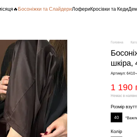
місяця🔥
Босоніжки та Слайдери
Лофери
Кросівки та Кеди
Дем
Головна
Кат
Босоні
шкіра, 
Артикул: 6410
1 190 
Немає в наявн
Розмір взут
40
*Важл
Колір