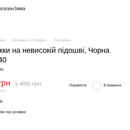
ісезон
Зима
алог
Босоніжки та Слайдери
Платформа
жки на невисокій підошві, Чорна
40
-40
грн
1 490 грн
Порівняти
В бажання
ості
тя
иво про розміри