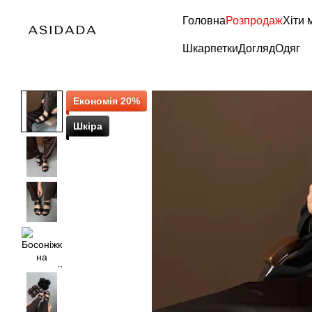
Перейти до основного контенту
Головна
Розпродаж
Хіти 
Шкарпетки
Догляд
Одяг
Економія 20%
Шкіра