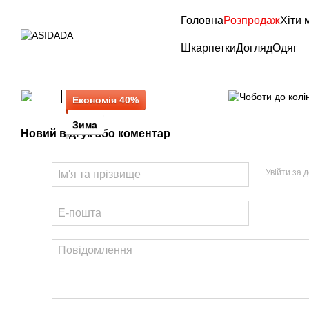
Перейти до основного контенту
Головна
Розпродаж
Хіти 
Шкарпетки
Догляд
Одяг
Економія 40%
Зима
Новий відгук або коментар
Увійти за 