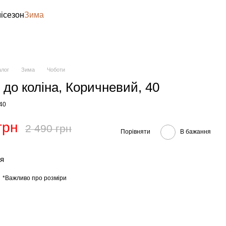
ісезон
Зима
алог
Зима
Чоботи
 до коліна, Коричневий, 40
-40
грн
2 490 грн
Порівняти
В бажання
тя
*Важливо про розміри