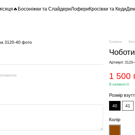
місяця🔥
Босоніжки та Слайдери
Лофери
Кросівки та Кеди
Дем
Головна
Кат
Чоботи
Артикул: 3120
1 500 
допомогою
В наявності
Розмір взут
40
41
Колір