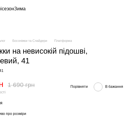
ісезон
Зима
алог
Босоніжки та Слайдери
Платформа
жки на невисокій підошві,
евий, 41
-41
н
1 690 грн
Порівняти
В бажання
ості
тя
иво про розміри