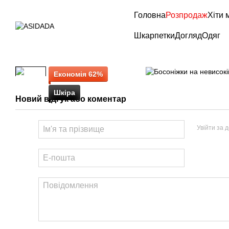
Перейти до основного контенту
Головна
Розпродаж
Хіти 
Шкарпетки
Догляд
Одяг
Економія 62%
Шкіра
Новий відгук або коментар
Увійти за 