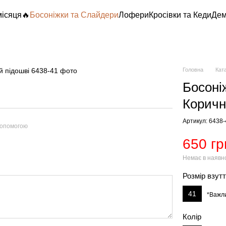
місяця🔥
Босоніжки та Слайдери
Лофери
Кросівки та Кеди
Дем
Головна
Кат
Босоні
Коричн
Артикул: 6438
допомогою
650 гр
Немає в наявн
Розмір взут
41
*Важл
Колір